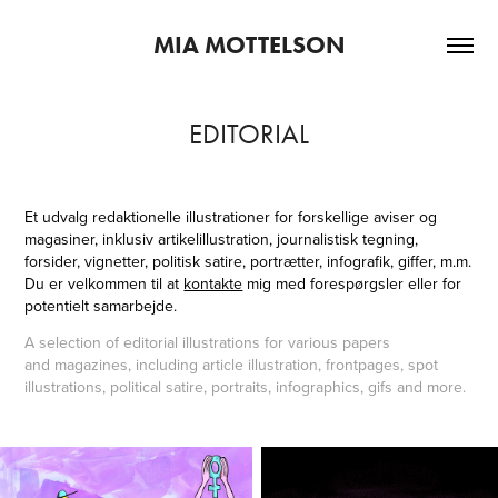
MIA MOTTELSON
EDITORIAL
Et udvalg redaktionelle illustrationer for forskellige aviser og
magasiner, inklusiv artikelillustration, journalistisk tegning,
forsider, vignetter, politisk satire, portrætter, infografik, giffer, m.m.
Du er velkommen til at
kontakte
mig med forespørgsler eller for
potentielt samarbejde.
A selection of editorial illustrations for various papers
and magazines, including article illustration, frontpages, spot
illustrations, political satire, portraits, infographics, gifs and more.