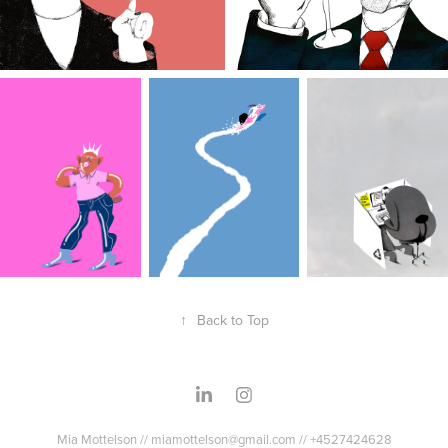
↑
Back to Top
Mia Mottelson // miamottelson@gmail.com // +4527424628